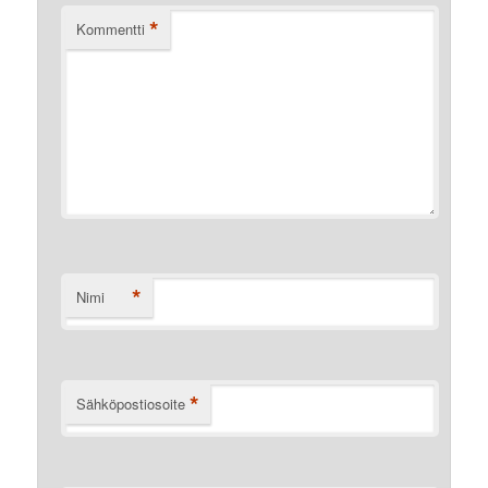
*
Kommentti
*
Nimi
*
Sähköpostiosoite