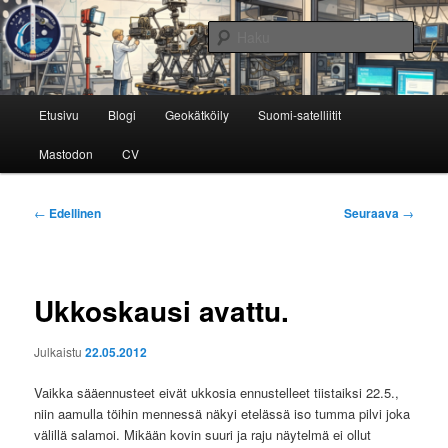
Siirry
Avaruustekniikkaa ja -tutkimusta
sisältöön
Haku
Avaruusinsinööri
Päävalikko
Etusivu
Blogi
Geokätköily
Suomi-satelliitit
Mastodon
CV
Artikkelien
←
Edellinen
Seuraava
→
selaus
Ukkoskausi avattu.
Julkaistu
22.05.2012
Vaikka sääennusteet eivät ukkosia ennustelleet tiistaiksi 22.5.,
niin aamulla töihin mennessä näkyi etelässä iso tumma pilvi joka
välillä salamoi. Mikään kovin suuri ja raju näytelmä ei ollut