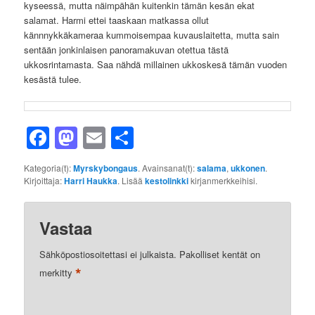
kyseessä, mutta näimpähän kuitenkin tämän kesän ekat
salamat. Harmi ettei taaskaan matkassa ollut
kännnykkäkameraa kummoisempaa kuvauslaitetta, mutta sain
sentään jonkinlaisen panoramakuvan otettua tästä
ukkosrintamasta. Saa nähdä millainen ukkoskesä tämän vuoden
kesästä tulee.
Facebook
Mastodon
Email
Share
Kategoria(t):
Myrskybongaus
. Avainsanat(t):
salama
,
ukkonen
.
Kirjoittaja:
Harri Haukka
. Lisää
kestolinkki
kirjanmerkkeihisi.
Vastaa
Sähköpostiosoitettasi ei julkaista.
Pakolliset kentät on
*
merkitty