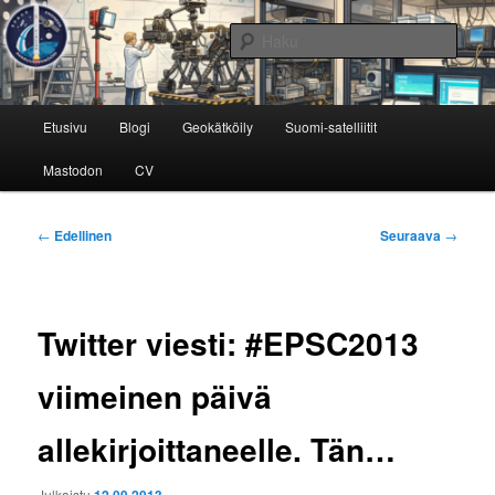
Siirry
Avaruustekniikkaa ja -tutkimusta
sisältöön
Haku
Avaruusinsinööri
Päävalikko
Etusivu
Blogi
Geokätköily
Suomi-satelliitit
Mastodon
CV
Artikkelien
←
Edellinen
Seuraava
→
selaus
Twitter viesti: #EPSC2013
viimeinen päivä
allekirjoittaneelle. Tän…
Julkaistu
12.09.2013