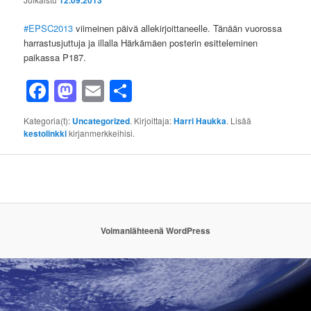
#EPSC2013
viimeinen päivä allekirjoittaneelle. Tänään vuorossa
harrastusjuttuja ja illalla Härkämäen posterin esitteleminen
paikassa P187.
Facebook
Mastodon
Email
Share
Kategoria(t):
Uncategorized
. Kirjoittaja:
Harri Haukka
. Lisää
kestolinkki
kirjanmerkkeihisi.
Voimanlähteenä WordPress