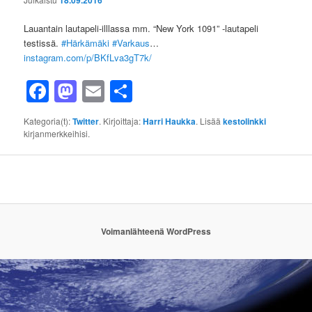
Lauantain lautapeli-illlassa mm. “New York 1091” -lautapeli
testissä.
#Härkämäki
#Varkaus
…
instagram.com/p/BKfLva3gT7k/
Facebook
Mastodon
Email
Share
Kategoria(t):
Twitter
. Kirjoittaja:
Harri Haukka
. Lisää
kestolinkki
kirjanmerkkeihisi.
Voimanlähteenä WordPress