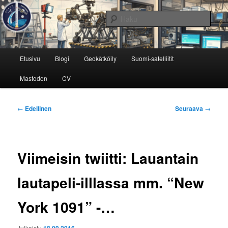
Siirry
Avaruustekniikkaa ja -tutkimusta
sisältöön
Haku
Avaruusinsinööri
Päävalikko
Etusivu
Blogi
Geokätköily
Suomi-satelliitit
Mastodon
CV
Artikkelien
←
Edellinen
Seuraava
→
selaus
Viimeisin twiitti: Lauantain
lautapeli-illlassa mm. “New
York 1091” -…
Julkaistu
18.09.2016