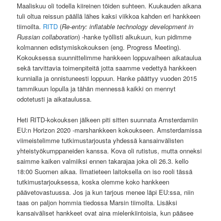
Maaliskuu oli todella kiireinen töiden suhteen. Kuukauden aikana
tuli oltua reissun päällä lähes kaksi viikkoa kahden eri hankkeen
tiimoilta.
RITD
(
Re-entry: inflatable technology development in
Russian collaboration
) -hanke työllisti alkukuun, kun pidimme
kolmannen edistymiskokouksen (eng. Progress Meeting).
Kokouksessa suunnittelimme hankkeen loppuvaiheen aikataulua
sekä tarvittavia toimenpiteitä jotta saamme vedettyä hankkeen
kunnialla ja onnistuneesti loppuun. Hanke päättyy vuoden 2015
tammikuun lopulla ja tähän mennessä kaikki on mennyt
odotetusti ja aikataulussa.
Heti RITD-kokouksen jälkeen piti sitten suunnata Amsterdamiin
EU:n Horizon 2020 -marshankkeen kokoukseen. Amsterdamissa
viimeistelimme tutkimustarjousta yhdessä kansainvälisten
yhteistyökumppaneiden kanssa. Kova oli rutistus, mutta onneksi
saimme kaiken valmiiksi ennen takarajaa joka oli 26.3. kello
18:00 Suomen aikaa. Ilmatieteen laitoksella on iso rooli tässä
tutkimustarjouksessa, koska olemme koko hankkeen
päävetovastuussa. Jos ja kun tarjous menee läpi EU:ssa, niin
taas on paljon hommia tiedossa Marsin tiimoilta. Lisäksi
kansaiväliset hankkeet ovat aina mielenkiintoisia, kun pääsee