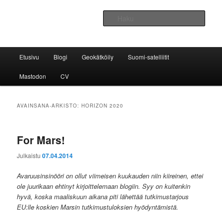
Siirry
Siirry
Avaruustekniikkaa ja -tutkimusta
sisältöön
toissijaiseen
Haku
sisältöön
Avaruusinsinööri
Päävalikko
Etusivu
Blogi
Geokätköily
Suomi-satelliitit
Mastodon
CV
AVAINSANA-ARKISTO:
HORIZON 2020
For Mars!
Julkaistu
07.04.2014
Avaruusinsinööri on ollut viimeisen kuukauden niin kiireinen, ettei
ole juurikaan ehtinyt kirjoittelemaan blogiin. Syy on kuitenkin
hyvä, koska maaliskuun aikana piti lähettää tutkimustarjous
EU:lle koskien Marsin tutkimustuloksien hyödyntämistä.