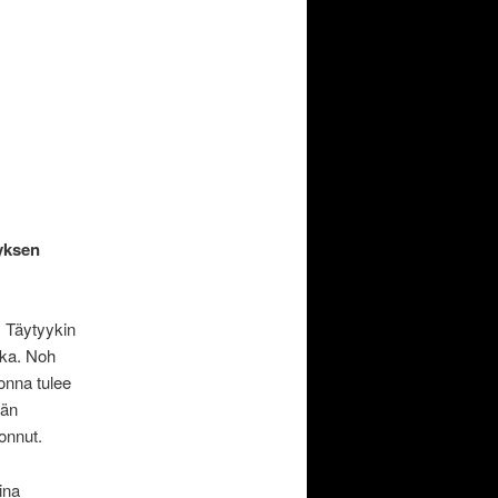
tyksen
. Täytyykin
nka. Noh
onna tulee
hän
jonnut.
aina