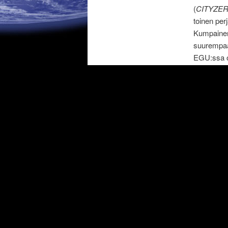
(
CITYZER –
toinen perj
Kumpainenk
suurempaa 
EGU:ssa ol
täydempääk
konferenss
Seuraavass
eksoplanee