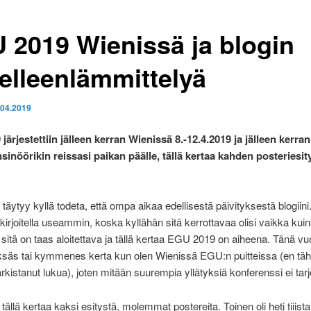
 2019 Wienissä ja blogin
elleenlämmittelyä
.04.2019
ärjestettiin jälleen kerran Wienissä 8.-12.4.2019 ja jälleen kerran
sinöörikin reissasi paikan päälle, tällä kertaa kahden posteriesi
i täytyy kyllä todeta, että ompa aikaa edellisestä päivityksestä blogiini
t kirjoitella useammin, koska kyllähän sitä kerrottavaa olisi vaikka kui
 sitä on taas aloitettava ja tällä kertaa EGU 2019 on aiheena. Tänä vu
ksäs tai kymmenes kerta kun olen Wienissä EGU:n puitteissa (en tä
arkistanut lukua), joten mitään suurempia yllätyksiä konferenssi ei tar
li tällä kertaa kaksi esitystä, molemmat postereita. Toinen oli heti tiiist