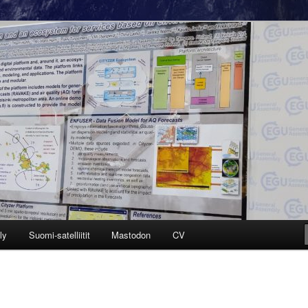
a
öri
ly
Suomi-satelliitit
Mastodon
CV