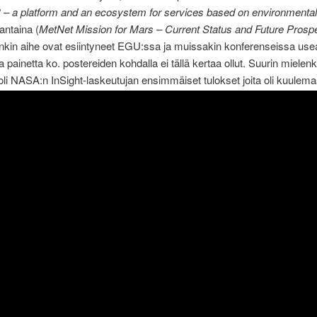
 a platform and an ecosystem for services based on environmental
antaina (
MetNet Mission for Mars – Current Status and Future Prosp
in aihe ovat esiintyneet EGU:ssa ja muissakin konferenseissa useas
painetta ko. postereiden kohdalla ei tällä kertaa ollut. Suurin mielenk
i NASA:n InSight-laskeutujan ensimmäiset tulokset joita oli kuulem
in täydempi sali. Muuten anti oli aika perinteistä ja suurin uutinen tul
in ulkopuolelta, kun ensimmäinen kuva mustasta aukosta julkaistiin.
a blogikirjoituksessani tulen keskittymään tähtiharrastajien
ttatapaamiseen joka järjestetään huhtikuun lopussa Helsingissä.