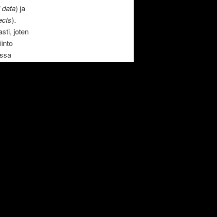
 data
) ja
ects
).
ti, joten
iinto
assa
ikin