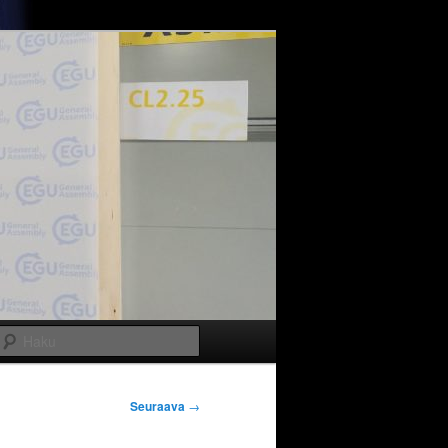
Haku
Seuraava
→