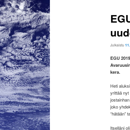
EGU
uud
Julkaistu
11
EGU 2019 j
Avaruusin
kera.
Heti aluks
yrittää ny
jostainhan
joko yhde
“hätään” t
Itselläni o